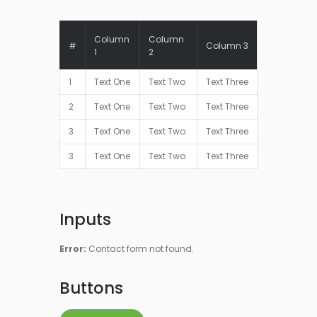
Column
Column
#
Column 3
1
2
1
Text One
Text Two
Text Three
2
Text One
Text Two
Text Three
3
Text One
Text Two
Text Three
3
Text One
Text Two
Text Three
Inputs
Error:
Contact form not found.
Buttons